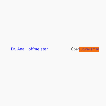
Zum
Inhalt
springen
Dr. Ana Hoffmeister
Über
FutureFamily